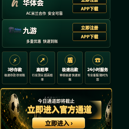
中枢，从这里开启每一
场精彩
汇聚实时赛况、多维数据解析与超清流媒体，
米
兰体育客户端
与网页端协同，为您构筑无缝的体
育信息服务体验。无论您追踪的是欧洲五大联
赛、NBA季后赛还是电竞赛场，我们都能提供毫
秒级的数据同步与流畅的观看体验。
首页
/
新闻资讯
/ 正文
2026-05-11 06:59:56
601次阅读