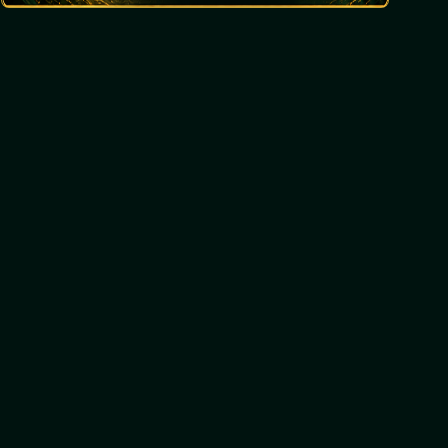
米兰体育网：米兰体育圈内的传奇与故事
本文由开云编辑部整理发布，为您带来最新、最专业的体育
赛事解读与深度分析。我们致力于为每一位体育爱好者提供
有价值的资讯内容。
在意大利足球的众多城市中，米兰无疑是一个充满传
奇与故事的地方。这里不仅是世界闻名的时尚中心，
更是红黑军团AC米兰和蓝黑军团国际米兰的主场。米
兰体育圈的辉煌历程，引发了无数球迷的激情与回
忆，成为了这座城市不可或缺的文化部分。