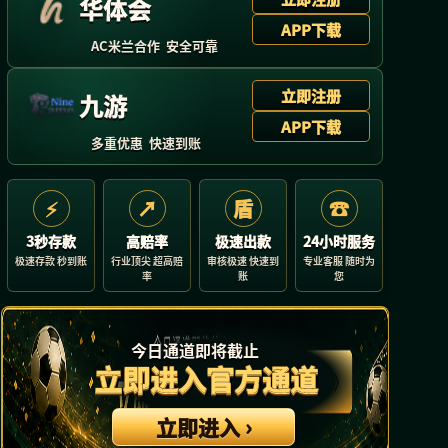
中枢，从这里开启每一
场精彩
汇聚实时赛况、多维数据解析与超清流媒体，
米
兰体育客户端
与网页端协同，为您构筑无缝的体
育信息服务体验。无论您追踪的是欧洲五大联
赛、NBA季后赛还是电竞赛场，我们都能提供毫
秒级的数据同步与流畅的观看体验。
首页
/
新闻资讯
/ 正文
2026-06-04 06:59:46
1689次阅读