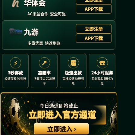
中枢，从这里开启每一
场精彩
汇聚实时赛况、多维数据解析与超清流媒体，
米
兰体育客户端
与网页端协同，为您构筑无缝的体
育信息服务体验。无论您追踪的是欧洲五大联
赛、NBA季后赛还是电竞赛场，我们都能提供毫
秒级的数据同步与流畅的观看体验。
首页
/
新闻资讯
/ 正文
2026-06-04 06:59:46
2431次阅读