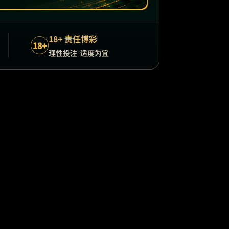
争力成为各大体育组织面临的挑战。为了突
作和支持，以实现跨领域的发展。
米兰体育
势的经典体现。
借其丰富的管理经验和创新能力，已成功帮
品牌推广、赛事筹划及运动员培养等领域的
。
方面得到了显著的提升。例如，在市场推广
助江南体育制定了更具吸引力的品牌宣传方
播效果显著提升，有效增强了市场识别度。