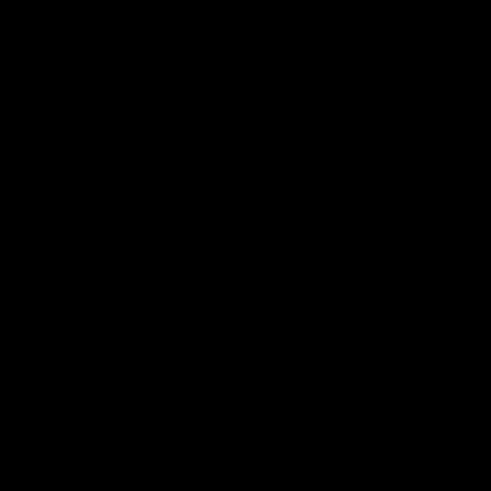
精选推荐 · 热门文章榜单
以下是我们根据阅读量、互动数据与编辑推荐综合评选