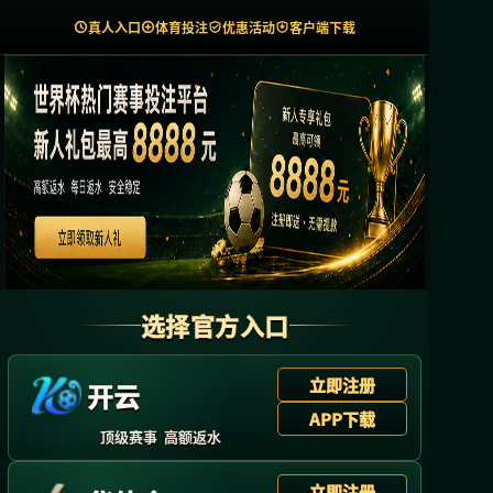
米兰体育
—— 赛事数据