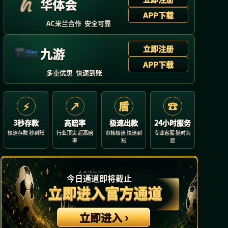
中枢，从这里开启每一
场精彩
汇聚实时赛况、多维数据解析与超清流媒体，
米
兰体育客户端
与网页端协同，为您构筑无缝的体
育信息服务体验。无论您追踪的是欧洲五大联
赛、NBA季后赛还是电竞赛场，我们都能提供毫
秒级的数据同步与流畅的观看体验。
首页
/
新闻资讯
/ 正文
2026-06-29 06:59:36
2774次阅读