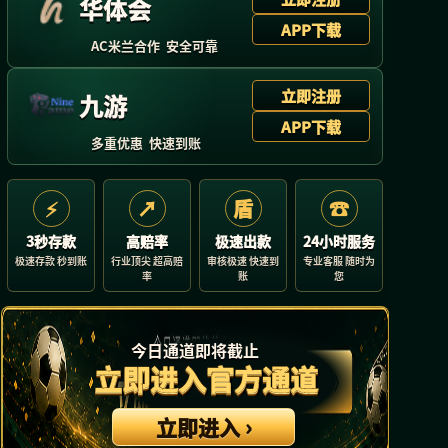
中枢，从这里开启每一
场精彩
汇聚实时赛况、多维数据解析与超清流媒体，
米
兰体育客户端
与网页端协同，为您构筑无缝的体
育信息服务体验。无论您追踪的是欧洲五大联
赛、NBA季后赛还是电竞赛场，我们都能提供毫
秒级的数据同步与流畅的观看体验。
首页
/
新闻资讯
/ 正文
文章不存在