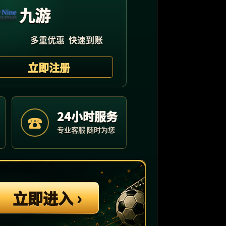
启每一场精
构筑无缝的体育信息服
毫秒级的数据同步与流
2026-06-04 06:59:46
2939次阅读