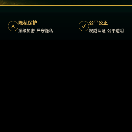
在当今的体育行业中，体育与教育的结合越来越
尚闻名的城市，体育界与高等教育机构之间的合
于提高学生的实践能力，还为体育产业的发展注
与高校合作方面的一些成功案例。
一、米兰体育与高校合作的背景
米兰地处意大利北部，是许多体育活动和文化活
是在足球、篮球及其他竞技项目上，越来越多的
这种合作不仅使学生获得实践经验，还能促进学
业的人才。
二、案例分析：米兰足球俱乐部与高校的合作