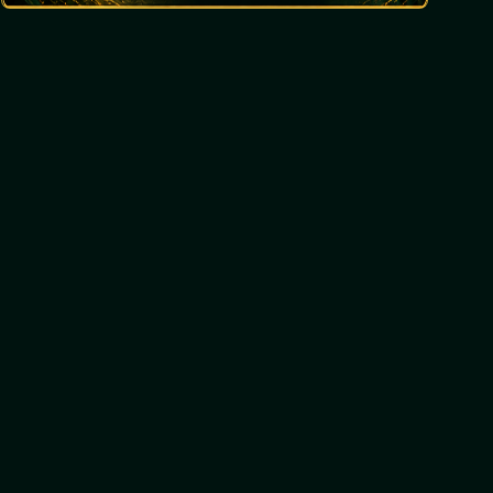
请检查文章ID是否正确。
返回文章列表
精选推荐 · 热门文章榜单
以下是我们根据阅读量、互动数据与编辑推荐综合评选出的优质内
容，涵盖赛事前瞻、赛后复盘、球星专访等多个维度，助您全方位洞
察体育世界的精彩。
1
国际米兰体育发展愿景
在全球足球的舞台上，国际米兰是一个无法忽视的名
字。作为意大利历史悠久的足球俱乐部之一，该队不
仅以其辉煌的战绩著称，更在体育发展方面展现出卓