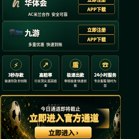
中枢，从这里开启每一
场精彩
汇聚实时赛况、多维数据解析与超清流媒体，
米
兰体育客户端
与网页端协同，为您构筑无缝的体
育信息服务体验。无论您追踪的是欧洲五大联
赛、NBA季后赛还是电竞赛场，我们都能提供毫
秒级的数据同步与流畅的观看体验。
首页
/
新闻资讯
/ 正文
文章不存在